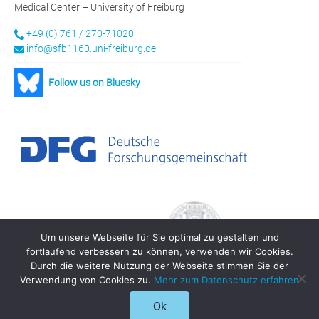
Medical Center – University of Freiburg
+49 (0) 761 / 270-71020
info@sfb1160.uni-freiburg.de
Follow us on Bluesky
Um unsere Webseite für Sie optimal zu gestalten und
fortlaufend verbessern zu können, verwenden wir Cookies.
Durch die weitere Nutzung der Webseite stimmen Sie der
Verwendung von Cookies zu.
Mehr zum Datenschutz erfahren
© 2021 SFB 1160 - IMPATH
Ok
Datenschutzerklärung
Imprint
Login