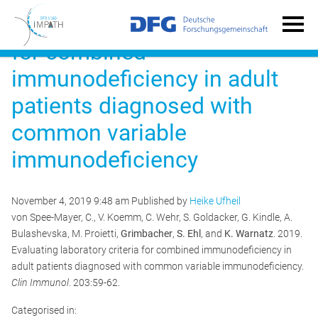
Evaluating laboratory criteria
for combined
immunodeficiency in adult
patients diagnosed with
common variable
immunodeficiency
November 4, 2019 9:48 am
Published by
Heike Ufheil
von Spee-Mayer, C., V. Koemm, C. Wehr, S. Goldacker, G. Kindle, A.
Bulashevska, M. Proietti,
Grimbacher
,
S. Ehl
, and
K. Warnatz
. 2019.
Evaluating laboratory criteria for combined immunodeficiency in
adult patients diagnosed with common variable immunodeficiency.
Clin Immunol
. 203:59-62.
Categorised in: