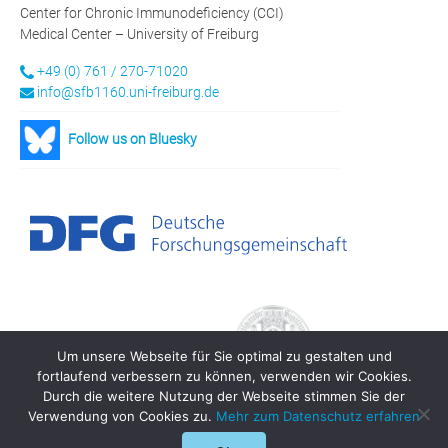
Center for Chronic Immunodeficiency (CCI)
Medical Center – University of Freiburg
+49 (0) 761 / 270-71020
info@sfb1160.uni-freiburg.de
Follow us on Bluesky
Um unsere Webseite für Sie optimal zu gestalten und
fortlaufend verbessern zu können, verwenden wir Cookies.
Durch die weitere Nutzung der Webseite stimmen Sie der
Verwendung von Cookies zu.
Mehr zum Datenschutz erfahren
© 2021 SFB 1160 - IMPATH