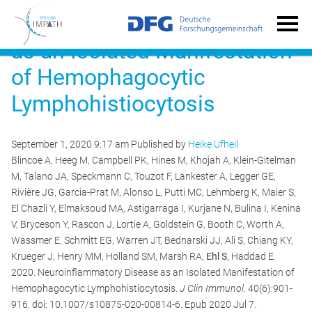
Neuroinflammatory Disease
as an Isolated Manifestation
of Hemophagocytic
Lymphohistiocytosis
September 1, 2020 9:17 am
Published by
Heike Ufheil
Blincoe A, Heeg M, Campbell PK, Hines M, Khojah A, Klein-Gitelman
M, Talano JA, Speckmann C, Touzot F, Lankester A, Legger GE,
Rivière JG, Garcia-Prat M, Alonso L, Putti MC, Lehmberg K, Maier S,
El Chazli Y, Elmaksoud MA, Astigarraga I, Kurjane N, Bulina I, Kenina
V, Bryceson Y, Rascon J, Lortie A, Goldstein G, Booth C, Worth A,
Wassmer E, Schmitt EG, Warren JT, Bednarski JJ, Ali S, Chiang KY,
Krueger J, Henry MM, Holland SM, Marsh RA,
Ehl S
, Haddad E.
2020. Neuroinflammatory Disease as an Isolated Manifestation of
Hemophagocytic Lymphohistiocytosis.
J Clin Immunol
. 40(6):901-
916. doi: 10.1007/s10875-020-00814-6. Epub 2020 Jul 7.